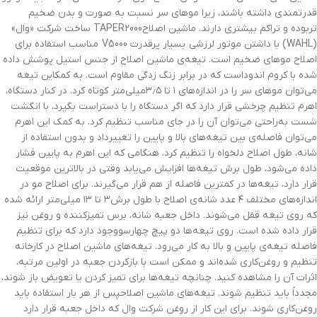
قدرتمندی داشته باشند، زیرا موهای سر نسبت به صورت و بدن ضخیم
تربوده و تراکم بیشتری دارند. ماشین اصلاحTAPER2000 ساخت شرکت «وال»
(WAHL) با داشتن موتور لرزشی بسیار پرقدرت V5000 مناسب استفاده برای
اصلاح موهای ضخیم است. تیغه‌ی ماشین اصلاح از جنس استیل پوشش داده
شده با کروم اندوداست که در برابر زنگ زدگی مقاوم است. به کمکاین تیغه
می‌توان موهای سر را در اندازه‌های ۱ تا ۳٫۵میلی‌متر کوتاه کرد. در کنار دستگاه،
اهرم تنظیم چرخشی قرار دارد که اگر دستگاه را با دستراست بگیرد، با انگشت
شست به‌راحتی می‌توان آن را در جای مناسب تنظیم کرد. به کمک این اهرم
می‌توان فاصله‌ی بین تیغه‌های بالا و پایین را تغییرداد و بدون استفاده از
شانه، طول اصلاح دلخواه را تنظیم کرد. هنگامی که این اهرم به پایین فشار
داده می‌شود، طول برش تیغه‌ها افزایش می‌یابد وقتی در بالاترین موقعیت
قرار دارد، تیغه‌ها در کمترین فاصله از هم قرار می‌گیرند. برای اصلاح مو در
اندازه‌های مختلف ۴ عدد شانه‌ی اصلاح با طول برش۳ تا ۱۳ میلی‌متر ارائه شده
که روی تیغه قفل می‌شوند. داخل جعبه شانه، برس تمیزکننده و روغن نیز
قرار داده شده است. روی تیغه‌ها دو پیچ چهارسووجود دارد که برای تنظیم
فاصله تیغه‌ی پایین و بالا به کار می‌رود. تیغه‌های ماشین اصلاح در کارخانه
تنظیم و روغن‌کاری شده‌اند و ممکن است با بازکردن جعبه در اولین مرتبه،
اثرات آن را مشاهده کنید. چنانچه تیغه‌ها برای تمیز کردن یا تعویض باز شوند،
مجدداً باید تنظیم شوند. تیغه‌های ماشین اصلاحپس از هر بار استفاده باید
روغن‌کاری شوند. برای این کار از روغن شرکت وال که داخل جعبه قرار دارد