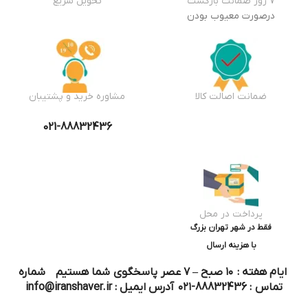
7 روز ضمانت بازگشت
تحویل سریع
درصورت معیوب بودن
ضمانت اصالت کالا
مشاوره خرید و پشتیبان
021-88832436
پرداخت در محل
فقط در شهر تهران بزرگ
با هزینه ارسال
ایام هفته : ۱۰ صبح – ۷ عصر پاسخگوی شما هستیم شماره
تماس : 88832436-۰۲۱ آدرس ایمیل : info@iranshaver.ir