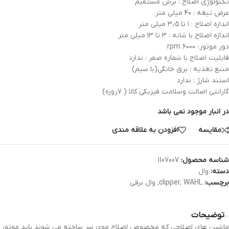
تکنولوژی اصلاح : برش مستقیم
عرض تیغه : ۴۰ میلی متر
اندازه اصلاح : ۱ تا ۳٫۵ میلی متر
اندازه اصلاح با شانه : ۳ تا ۱۳ میلی متر
دور موتور: ۶۰۰۰ rpm
قابلیت اصلاح با شماره صفر : ندارد
منبع تغذیه : برق خانگی(با سیم)
استند شارژ : ندارد
گارانتی اصالت وسلامت فیزیکی کالا ( ۷روزه)
در انبار موجود نمی باشد
مقایسه
افزودن به علاقه مندی
شناسه محصول:
1107007
دسته:
وال
برچسب:
WAHL
,
clipper
,
وال برقی
توضیحات
ماشین های اصلاحی که مخصوص اصلاح موی سر ساخته می شوند باید موتور