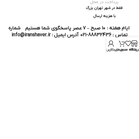
پرداخت در محل
فقط در شهر تهران بزرگ
با هزینه ارسال
ایام هفته : ۱۰ صبح – ۷ عصر پاسخگوی شما هستیم شماره
تماس : 88832436-۰۲۱ آدرس ایمیل : info@iranshaver.ir
روشگاه
علاقه مندی
سبد خرید
حساب کاربری من
تماس با ما
قوانین ایران شیور
درباره ایران شیور
قوانین ارجاع به خدمات پس از فروش
روش ثبت سفارش
رویه ارسال سفارش
شیوه‌های پرداخت
سوالات متداول
نماد و مجوز :