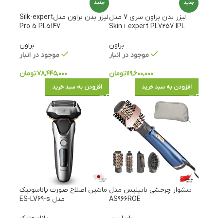
جدید
جدید
لیزر بدن براون سری 7 مدل
لیزر بدن براون مدلSilk-expert
Pro 5 PL5147
Skin i·expert PL7257 IPL
براون
براون
موجود در انبار
موجود در انبار
۱۱۹,۶۰۰,۰۰۰
تومان
۷۸,۴۴۵,۰۰۰
تومان
افزودن به سبد خرید
افزودن به سبد خرید
سشوار چرخشی بابیلیس مدل
ماشین اصلاح صورت پاناسونیک
AS966ROE
مدل ES-LV69-s