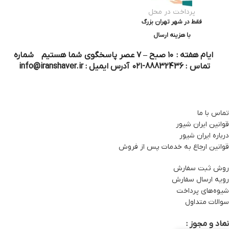
پرداخت در محل
فقط در شهر تهران بزرگ
با هزینه ارسال
ایام هفته : ۱۰ صبح – ۷ عصر پاسخگوی شما هستیم شماره
تماس : 88832436-۰۲۱ آدرس ایمیل : info@iranshaver.ir
تماس با ما
قوانین ایران شیور
درباره ایران شیور
قوانین ارجاع به خدمات پس از فروش
روش ثبت سفارش
رویه ارسال سفارش
شیوه‌های پرداخت
سوالات متداول
نماد و مجوز :