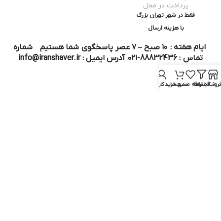
پرداخت در محل
فقط در شهر تهران بزرگ
با هزینه ارسال
ایام هفته : ۱۰ صبح – ۷ عصر پاسخگوی شما هستیم شماره
تماس : 88832436-۰۲۱ آدرس ایمیل : info@iranshaver.ir
روشگاه
فیلترها
علاقه مندی
سبد خرید
حساب کاربری من
تماس با ما
قوانین ایران شیور
درباره ایران شیور
قوانین ارجاع به خدمات پس از فروش
روش ثبت سفارش
رویه ارسال سفارش
شیوه‌های پرداخت
سوالات متداول
نماد و مجوز :