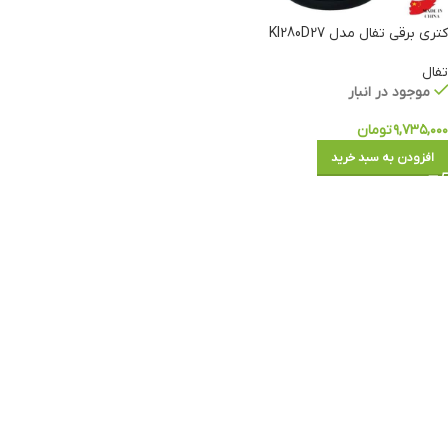
کتری برقی تفال مدل KI280D27
تفال
موجود در انبار
۹,۷۳۵,۰۰۰
تومان
افزودن به سبد خرید