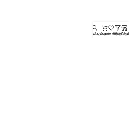
روشگاه
فیلترها
علاقه مندی
سبد خرید
حساب کاربری من
اپیلاتور براون مدل Face 831
اپیلاتور براون سری ۳ مدل se3-410
براون
براون
ناموجود
ناموجود
اطلاعات بیشتر
اطلاعات بیشتر