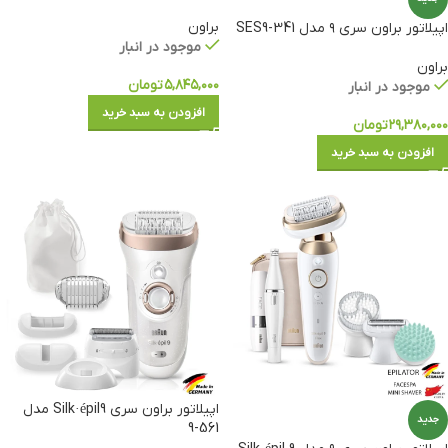
براون
اپیلاتور براون سری ۹ مدل SES9-341
موجود در انبار
براون
۵,۸۴۵,۰۰۰
تومان
موجود در انبار
افزودن به سبد خرید
۲۹,۳۸۰,۰۰۰
تومان
افزودن به سبد خرید
اپیلاتور براون سری Silk·épil9 مدل
جدید
561-9