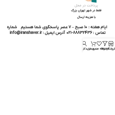
پرداخت در محل
فقط در شهر تهران بزرگ
با هزینه ارسال
ایام هفته : ۱۰ صبح – ۷ عصر پاسخگوی شما هستیم شماره
تماس : 88832436-۰۲۱ آدرس ایمیل : info@iranshaver.ir
روشگاه
فیلترها
علاقه مندی
سبد خرید
حساب کاربری من
تماس با ما
قوانین ایران شیور
درباره ایران شیور
قوانین ارجاع به خدمات پس از فروش
روش ثبت سفارش
رویه ارسال سفارش
شیوه‌های پرداخت
سوالات متداول
نماد و مجوز :