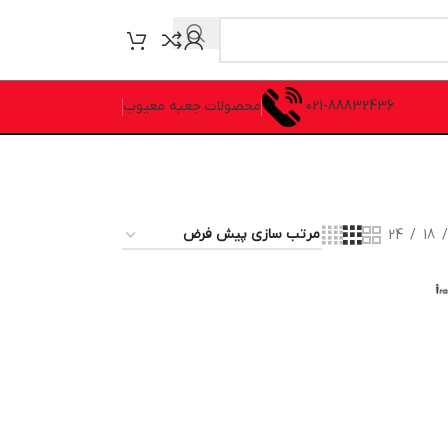
021-88832436
محصولات جعبه معیوب
24
18