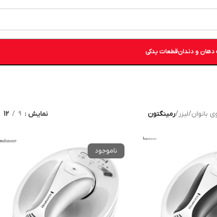
دهان و دندان
قطعات یدکی
ی بانوان
/
لیزر
/
رمینگتون
نمایش
9
12