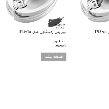
I
لیزر بدن رمینگتون مدل IPL6750
رمینگتون
ناموجود
اطلاعات بیشتر