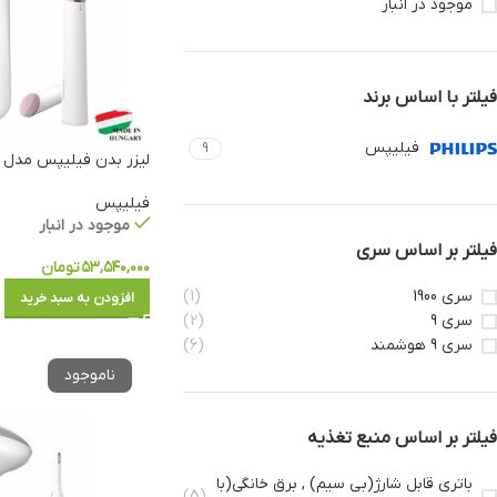
موجود در انبار
فیلتر با اساس برند
فیلیپس
9
لیزر بدن فیلیپس مدل BRI921
فیلیپس
موجود در انبار
فیلتر بر اساس سری
۵۳,۵۴۰,۰۰۰
تومان
سری 1900
(1)
افزودن به سبد خرید
سری 9
(2)
سری 9 هوشمند
(6)
فیلتر بر اساس منبع تغذیه
باتری قابل شارژ(بی سیم) , برق خانگی(با
(5)