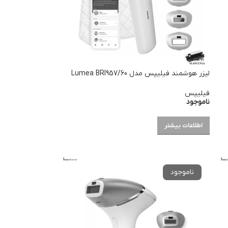
لیزر هوشمند فیلیپس مدل Lumea BRI957/60
فیلیپس
ناموجود
اطلاعات بیشتر