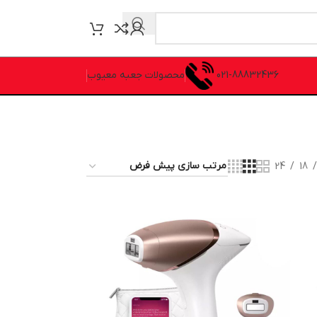
021-88832436
محصولات جعبه معیوب
24
18