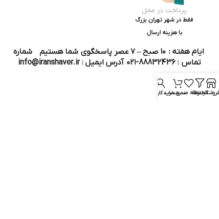
پرداخت در محل
فقط در شهر تهران بزرگ
با هزینه ارسال
ایام هفته : ۱۰ صبح – ۷ عصر پاسخگوی شما هستیم شماره
تماس : 88832436-۰۲۱ آدرس ایمیل : info@iranshaver.ir
روشگاه
فیلترها
علاقه مندی
سبد خرید
حساب کاربری من
تماس با ما
قوانین ایران شیور
درباره ایران شیور
قوانین ارجاع به خدمات پس از فروش
روش ثبت سفارش
رویه ارسال سفارش
شیوه‌های پرداخت
سوالات متداول
نماد و مجوز :