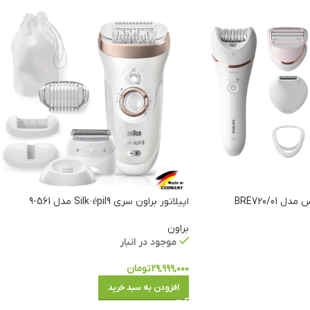
01/BRE720
اپیلاتور براون سری Silk·épil9 مدل 561-9
براون
موجود در انبار
۲۹,۹۹۹,۰۰۰
تومان
افزودن به سبد خرید