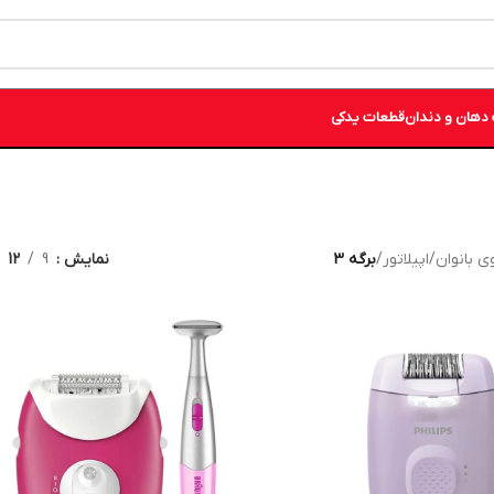
دهان و دندان
قطعات یدکی
ی بانوان
/
اپیلاتور
/
برگه 3
نمایش
9
12