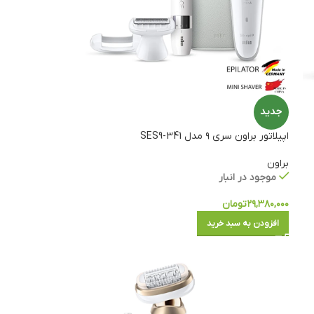
جدید
اپیلاتور براون سری ۹ مدل SES9-341
براون
موجود در انبار
۲۹,۳۸۰,۰۰۰
تومان
افزودن به سبد خرید