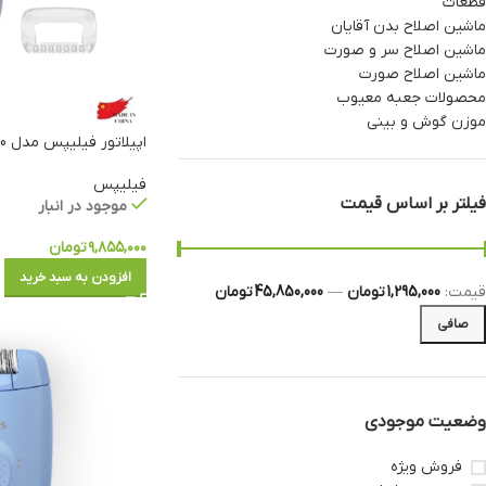
قطعات
ماشین اصلاح بدن آقایان
ماشین اصلاح سر و صورت
ماشین اصلاح صورت
محصولات جعبه معیوب
موزن گوش و بینی
اپیلاتور فیلیپس مدل BRE257/00
فیلیپس
فیلتر بر اساس قیمت
موجود در انبار
۹,۸۵۵,۰۰۰
تومان
افزودن به سبد خرید
قيمت:
1,295,000 تومان
—
45,850,000 تومان
صافی
وضعیت موجودی
فروش ویژه