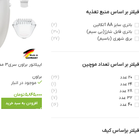
فیلتر بر اساس منبع تغذیه
باتری سایز AA آلکالین
(2)
باتری قابل شارژ(بی سیم)
(30)
برق شهری (باسیم)
(27)
فیلتر بر اساس تعداد موچین
اپیلاتور براون سری3 مدل SE3000
براون
20 عدد
(26)
موجود در انبار
۲۴ عدد
(1)
28 عدد
(6)
۵,۸۴۵,۰۰۰
تومان
32 عدد
(7)
افزودن به سبد خرید
40 عدد
(16)
فیلتر براساس کیف