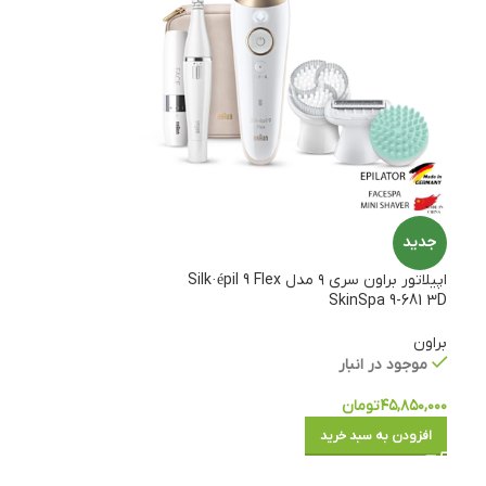
جدید
اپیلاتور براون سری ۹ مدل Silk·épil 9 Flex
SkinSpa 9-681 3D
براون
موجود در انبار
۴۵,۸۵۰,۰۰۰
تومان
افزودن به سبد خرید