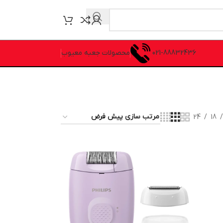
021-88832436
محصولات جعبه معیوب
24
18