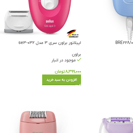
اپیلاتور براون سری 3 مدل se3-032
براون
موجود در انبار
۸,۳۹۹,۰۰۰
تومان
افزودن به سبد خرید