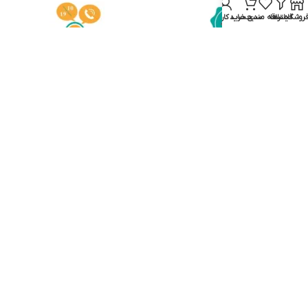
روشگاه
فیلترها
علاقه مندی
سبد خرید
حساب کاربری من
ضمانت اصالت کالا
مشاوره خرید و پشتیبان
021-88832436
پرداخت در محل
فقط در شهر تهران بزرگ
با هزینه ارسال
ایام هفته : ۱۰ صبح – ۷ عصر پاسخگوی شما هستیم شماره
تماس : 88832436-۰۲۱ آدرس ایمیل : info@iranshaver.ir