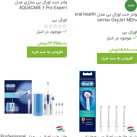
واتر جت اورال بی شارژی مدل
جدید
AQUACARE 6 Pro-Expert
واتر جت اورال بی مدل oral health
اورال بی
center OxyJet MD20
موجود در انبار
اورال بی
موجود در انبار
۲۳,۴۵۵,۰۰۰
تومان
۱۵,۷۸۰,۰۰۰
تومان
افزودن به سبد خرید
افزودن به سبد خرید
سَری واترجت اورال-بی چهارتایی
واتر جت اورال بی مدل Professional