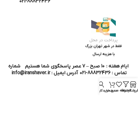
021-88832436
پرداخت در محل
فقط در شهر تهران بزرگ
با هزینه ارسال
ایام هفته : ۱۰ صبح – ۷ عصر پاسخگوی شما هستیم شماره
تماس : 88832436-۰۲۱ آدرس ایمیل : info@iranshaver.ir
روشگاه
فیلترها
علاقه مندی
سبد خرید
حساب کاربری من
تماس با ما
قوانین ایران شیور
درباره ایران شیور
قوانین ارجاع به خدمات پس از فروش
روش ثبت سفارش