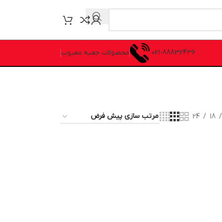
021-88832436
محصولات جعبه معیوب
24
18