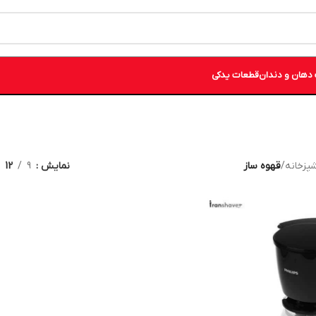
دهان و دندان
قطعات یدکی
شپزخانه
/
قهوه ساز
نمایش
9
12