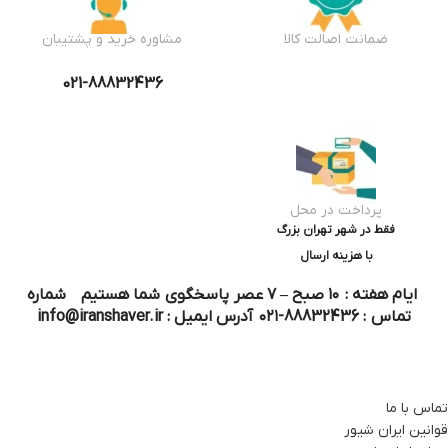
ضمانت اصالت کالا
مشاوره خرید و پشتیبان
021-88832436
پرداخت در محل
فقط در شهر تهران بزرگ
با هزینه ارسال
ایام هفته : ۱۰ صبح – ۷ عصر پاسخگوی شما هستیم شماره
تماس : 88832436-۰۲۱ آدرس ایمیل : info@iranshaver.ir
تماس با ما
قوانین ایران شیور