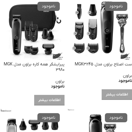
ست اصلاح براون مدل MGK3245
پیرایشگر همه کاره براون مدل MGK
3980
براون
ناموجود
براون
ناموجود
اطلاعات بیشتر
اطلاعات بیشتر