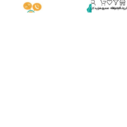
روشگاه
فیلترها
علاقه مندی
سبد خرید
حساب کاربری من
ضمانت اصالت کالا
مشاوره خرید و پشتیبان
021-88832436
پرداخت در محل
فقط در شهر تهران بزرگ
با هزینه ارسال
ایام هفته : ۱۰ صبح – ۷ عصر پاسخگوی شما هستیم شماره
تماس : 88832436-۰۲۱ آدرس ایمیل : info@iranshaver.ir