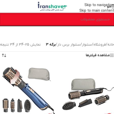
Skip to navigation
منو
Skip to main content
خانه
/
فروشگاه
/
سشوار
/
سشوار برس دار
/
برگه 3
نمایش 25–34 از 34 نتیجه
مشاهده فیلترها