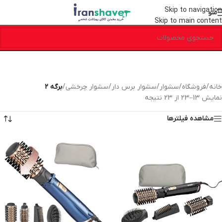
Skip to navigation
منو
Skip to main content
خانه
/
فروشگاه
/
سشوار
/
سشوار برس دار
/
سشوار چرخشی
/
برگه 2
نمایش 13–23 از 23 نتیجه
مشاهده فیلترها