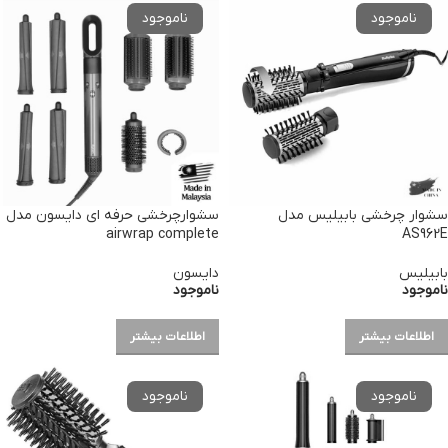
سشوار چرخشی بابیلیس مدل
سشوارچرخشی حرفه ای دایسون مدل
airwrap complete
AS962E
بابیلیس
دایسون
ناموجود
ناموجود
اطلاعات بیشتر
اطلاعات بیشتر