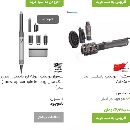
افزودن به سبد خرید
افزودن به سبد خرید
سشوار چرخشی بابیلیس مدل
سشوارچرخشی حرفه ای دایسون سری
AS250E
لانگ مدل airwrap complete long (
سبز)
بابیلیس
دایسون
موجود در انبار
ناموجود
۱۴,۹۹۸,۰۰۰
تومان
اطلاعات بیشتر
افزودن به سبد خرید