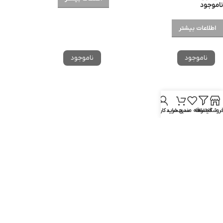
ناموجود
اطلاعات بیشتر
روشگاه
فیلترها
علاقه مندی
سبد خرید
حساب کاربری من
سشوار فیلیپس مدل BHD351/10
سشوار حرفه ای دایسون مدل
supersonic(HD08)
فیلیپس
ناموجود
دایسون
ناموجود
اطلاعات بیشتر
اطلاعات بیشتر