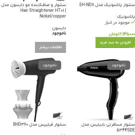
سشوار پاناسونیک مدل EH-ND11
سشوار و صاف‌کننده مو دایسون مدل
Hair Straightener HT01 |
Nickel/copper
پاناسونیک
موجود در انبار
دایسون
ناموجود
۲,۹۴۵,۰۰۰
تومان
افزودن به سبد خرید
اطلاعات بیشتر
سشوار مسافرتی بابیلیس مدل
سشوار فیلیپس مدل BHD360
5344SDE