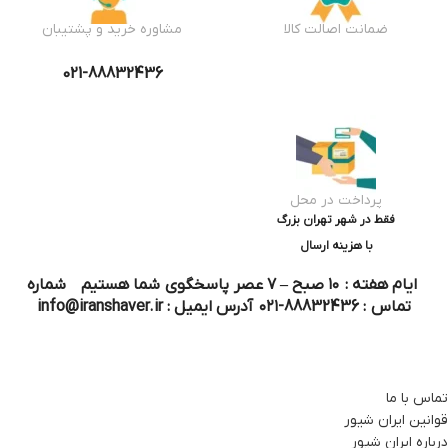
ضمانت اصالت کالا
مشاوره خرید و پشتیبان
021-88832436
پرداخت در محل
فقط در شهر تهران بزرگ
با هزینه ارسال
ایام هفته : ۱۰ صبح – ۷ عصر پاسخگوی شما هستیم شماره
تماس : 88832436-۰۲۱ آدرس ایمیل : info@iranshaver.ir
تماس با ما
قوانین ایران شیور
درباره ایران شیور