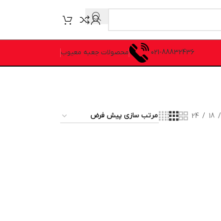
021-88832436
محصولات جعبه معیوب
24
18