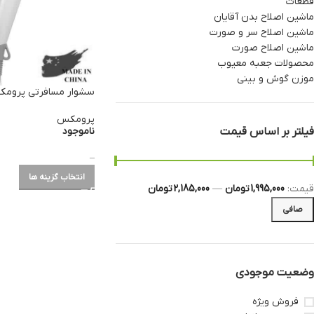
قطعات
ماشین اصلاح بدن آقایان
ماشین اصلاح سر و صورت
ماشین اصلاح صورت
محصولات جعبه معیوب
موزن گوش و بینی
سشوار مسافرتی پرومکس م
پرومکس
ناموجود
فیلتر بر اساس قیمت
–
انتخاب گزینه ها
قيمت:
1,995,000 تومان
—
2,185,000 تومان
صافی
وضعیت موجودی
فروش ویژه