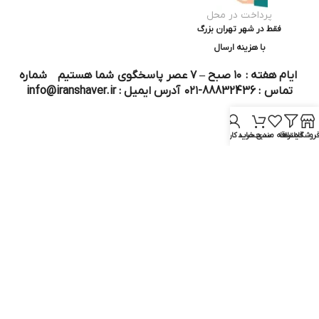
پرداخت در محل
فقط در شهر تهران بزرگ
با هزینه ارسال
ایام هفته : ۱۰ صبح – ۷ عصر پاسخگوی شما هستیم شماره
تماس : 88832436-۰۲۱ آدرس ایمیل : info@iranshaver.ir
روشگاه
فیلترها
علاقه مندی
سبد خرید
حساب کاربری من
تماس با ما
قوانین ایران شیور
درباره ایران شیور
قوانین ارجاع به خدمات پس از فروش
روش ثبت سفارش
رویه ارسال سفارش
شیوه‌های پرداخت
سوالات متداول
نماد و مجوز :