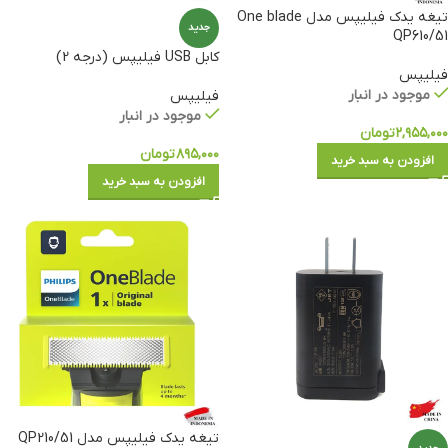
تیغه یدک فیلیپس مدل One blade
جدید
QP610/51
کابل USB فیلیپس (درجه 2)
فیلیپس
موجود در انبار
فیلیپس
موجود در انبار
۲,۹۵۵,۰۰۰
تومان
۸۹۵,۰۰۰
تومان
افزودن به سبد خرید
افزودن به سبد خرید
تیغه یدک فیلیپس مدل QP210/51