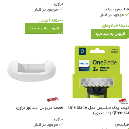
براون
فیلیپس نورلکو
موجود در انبار
موجود در انبار
۴,۸۱۵,۰۰۰
تومان
۱۰,۳۸۵,۰۰۰
تومان
افزودن به سبد خرید
افزودن به سبد خرید
تیغه یدک فیلیپس مدل One blade
قطعه درپوش اپیلاتور براون
QP220/51 (دو عددی)
براون
فیلیپس
موجود در انبار