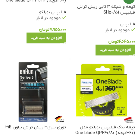
(360درجه) One blade QP430/80
تیغه و شبکه ۳ تایی ریش تراش
فیلیپس نورلکو
فیلیپس SH50/51
موجود در انبار
فیلیپس
۷,۹۵۵,۰۰۰
تومان
موجود در انبار
افزودن به سبد خرید
۴,۶۴۵,۰۰۰
تومان
افزودن به سبد خرید
تیغه یدک فیلیپس نورلکو مدل
توری سری۳ ریش تراش براون ۳۱B
(360درجه) One blade QP440/80