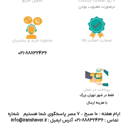
7 روز ضمانت بازگشت
تحویل سریع
درصورت معیوب بودن
ضمانت اصالت کالا
مشاوره خرید و پشتیبان
021-88832436
پرداخت در محل
فقط در شهر تهران بزرگ
با هزینه ارسال
ایام هفته : ۱۰ صبح – ۷ عصر پاسخگوی شما هستیم شماره
تماس : 88832436-۰۲۱ آدرس ایمیل : info@iranshaver.ir