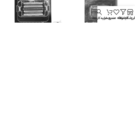
روشگاه
فیلترها
علاقه مندی
سبد خرید
حساب کاربری من
توری براون فری گلایدر
توری پاناسونیک WES 9173E
براون
پاناسونیک
ناموجود
ناموجود
اطلاعات بیشتر
اطلاعات بیشتر