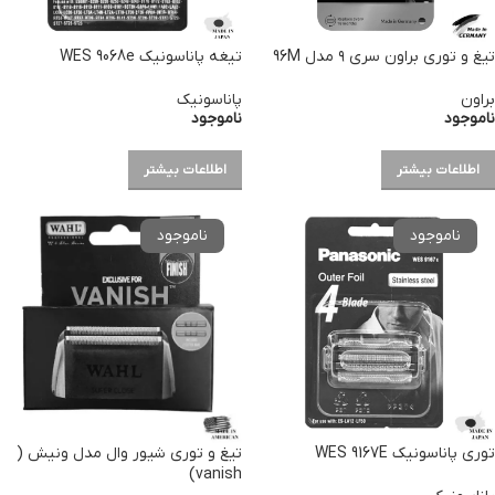
تیغ و توری براون سری ۹ مدل 96M
تیغه پاناسونیک WES 9068e
براون
پاناسونیک
ناموجود
ناموجود
اطلاعات بیشتر
اطلاعات بیشتر
توری پاناسونیک WES 9167E
تیغ و توری شیور وال مدل ونیش (
vanish)