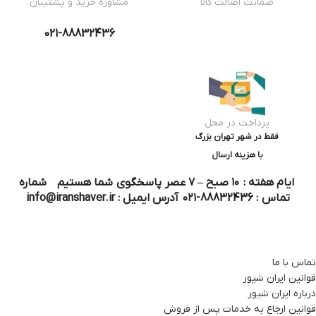
ضمانت اصالت کالا
مشاوره خرید و پشتیبان
021-88832436
پرداخت در محل
فقط در شهر تهران بزرگ
با هزینه ارسال
ایام هفته : ۱۰ صبح – ۷ عصر پاسخگوی شما هستیم شماره
تماس : 88832436-۰۲۱ آدرس ایمیل : info@iranshaver.ir
تماس با ما
قوانین ایران شیور
درباره ایران شیور
قوانین ارجاع به خدمات پس از فروش