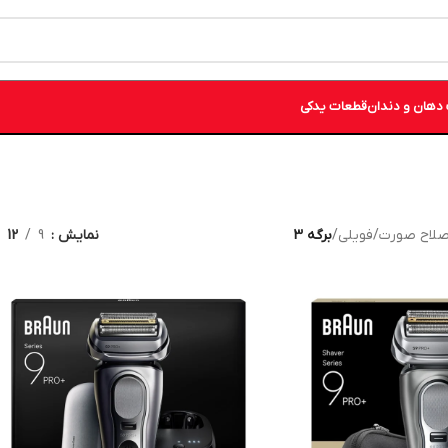
دهان و دندان
قطعات یدکی
صلاح صورت
/
فویلی
/
برگه 3
نمایش
9
12