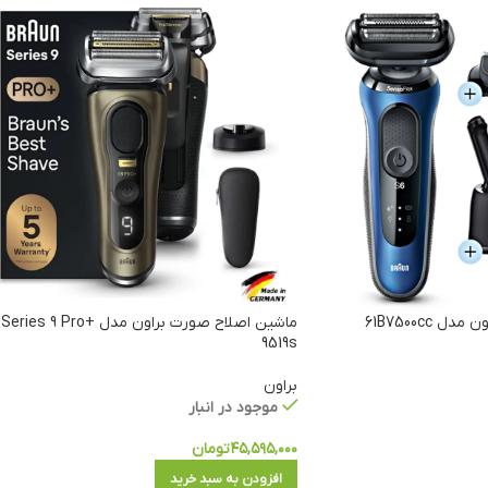
61B7500cc
ماشین اصلاح صورت براون مدل Series 9 Pro+
9519s
براون
موجود در انبار
۴۵,۵۹۵,۰۰۰
تومان
افزودن به سبد خرید