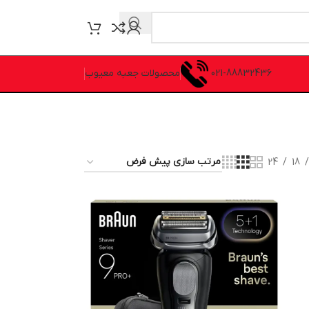
021-88832436
محصولات جعبه معیوب
24
18