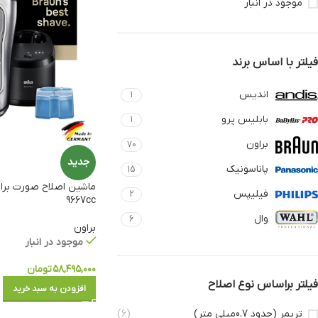
موجود در انبار
فیلتر با اساس برند
اندیس
1
بابلیس پرو
1
براون
70
جدید
پاناسونیک
15
فیلیپس
2
9667cc
وال
6
براون
موجود در انبار
۵۸,۴۹۵,۰۰۰
تومان
فیلتر براساس نوع اصلاح
افزودن به سبد خرید
تریمر (حدود 0.7میلی متر)
(6)