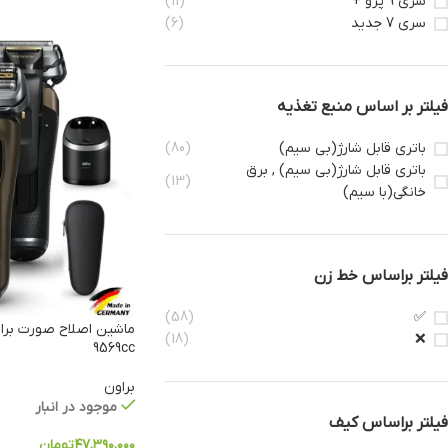
سری 9 پرو +
(11)
سری 7 جدید
(6)
فیلتر بر اساس منبع تغذیه
باتری قابل شارژ(بی سیم)
(80)
باتری قابل شارژ(بی سیم) , برق
(13)
خانگی(با سیم)
فیلتر براساس خط زن
(58)
✅
(18)
❌
9569cc
براون
موجود در انبار
فیلتر براساس کیف
۴۷,۳۹۰,۰۰۰
تومان