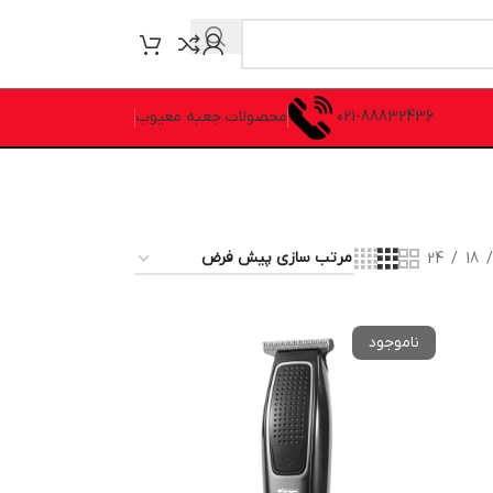
021-88832436
محصولات جعبه معیوب
24
18