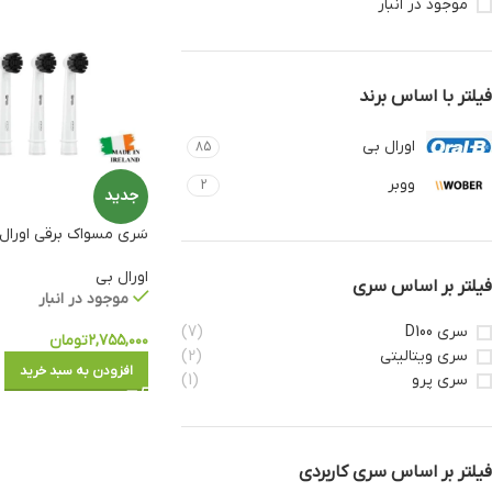
موجود در انبار
فیلتر با اساس برند
اورال بی
85
ووبر
2
جدید
سَری مسواک برقی اورال بی AL 3 pcs
اورال بی
فیلتر بر اساس سری
موجود در انبار
سری D100
(7)
۲,۷۵۵,۰۰۰
تومان
سری ویتالیتی
(2)
افزودن به سبد خرید
سری پرو
(1)
فیلتر بر اساس سری کاربردی