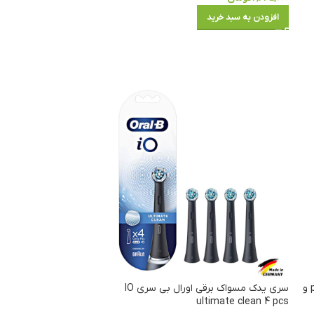
افزودن به سبد خرید
کیف wober برای مسواک اورال بی مدل های pro و
سری یدک مسواک برقی اورال بی سری IO
ultimate clean 4 pcs