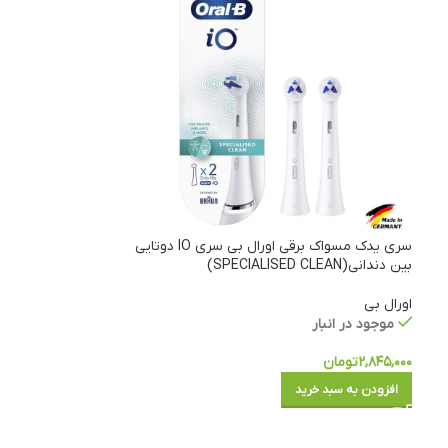
سری یدک مسواک برقی اورال بی سری IO دوتایی
بین دندانی(SPECIALISED CLEAN)
اورال بی
موجود در انبار
۲,۸۴۵,۰۰۰
تومان
افزودن به سبد خرید