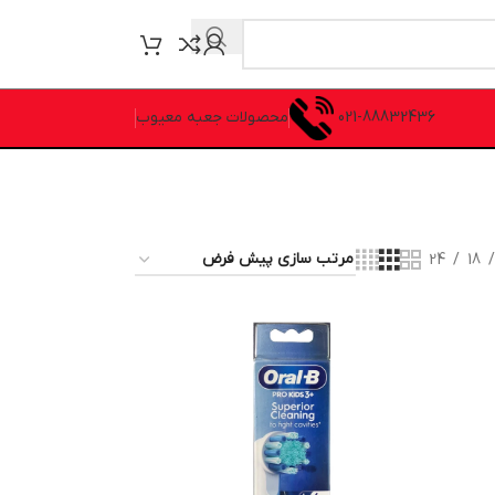
021-88832436
محصولات جعبه معیوب
24
18