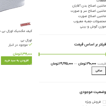
قطعات
ماشین اصلاح بدن آقایان
ماشین اصلاح سر و صورت
ماشین اصلاح صورت
محصولات جعبه معیوب
موزن گوش و بینی
کیف مگنتیک اورال بی سر
اورال بی
فیلتر بر اساس قیمت
موجود در انبار
۱,۲۹۹,۰۰۰
تومان
افزودن به سبد خرید
قيمت:
290,000 تومان
—
29,995,000 تومان
صافی
وضعیت موجودی
فروش ویژه