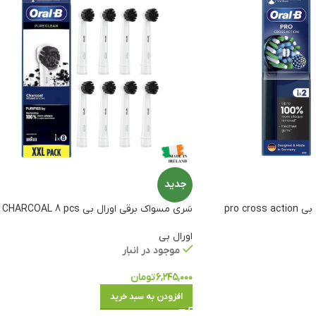
جدید
سَری مسواک برقی اورال بی pro cross action
سَری مسواک برقی اورال بی CHARCOAL 8 pcs
اورال بی
موجود در انبار
۶,۲۴۵,۰۰۰
تومان
افزودن به سبد خرید