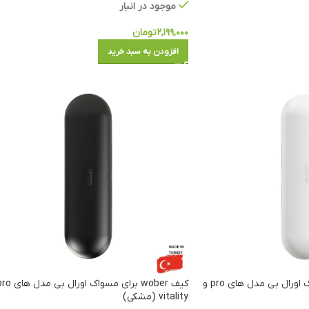
موجود در انبار
۲,۱۹۹,۰۰۰
تومان
افزودن به سبد خرید
کیف wober برای مسواک اورال بی مدل های pro و
vitality (مشکی)