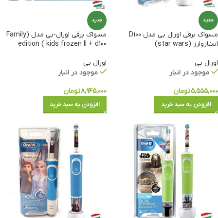
جدید
جدید
مسواک برقی اورال بی مدل D100
مسواک برقی اورال-بی مدل (Family
استاروارز (star wars)
edition ( kids frozen II + d100
اورال بی
اورال بی
موجود در انبار
موجود در انبار
۵,۵۵۵,۰۰۰
تومان
۸,۹۴۵,۰۰۰
تومان
افزودن به سبد خرید
افزودن به سبد خرید