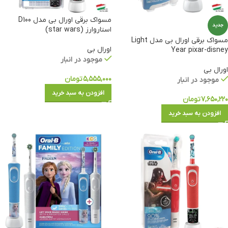
مسواک برقی اورال بی مدل D100
جدید
استاروارز (star wars)
مسواک برقی اورال بی مدل Light
اورال بی
Year pixar-disney
موجود در انبار
اورال بی
۵,۵۵۵,۰۰۰
تومان
موجود در انبار
افزودن به سبد خرید
۷,۶۵۰,۲۲۰
تومان
افزودن به سبد خرید