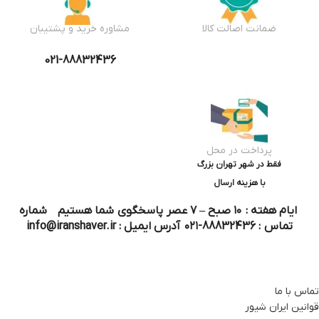
ضمانت اصالت کالا
مشاوره خرید و پشتیبان
021-88832436
پرداخت در محل
فقط در شهر تهران بزرگ
با هزینه ارسال
ایام هفته : ۱۰ صبح – ۷ عصر پاسخگوی شما هستیم شماره
تماس : 88832436-۰۲۱ آدرس ایمیل : info@iranshaver.ir
تماس با ما
قوانین ایران شیور