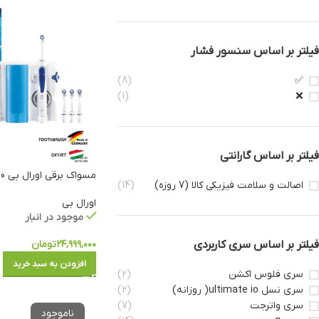
فیلتر بر اساس سنسور فشار
(8)
✅
(1)
❌
فیلتر بر اساس گارانتی
مسواک برقی اورال بی Oxyjet Pro 2000
اصالت و سلامت فیزیکی کالا (7 روزه)
(14)
اورال بی
موجود در انبار
۲۴,۹۹۹,۰۰۰
تومان
فیلتر بر اساس سری کاربردی
افزودن به سبد خرید
سری فلوس اکشن
(2)
سری نسل ultimate io( روزانه)
(2)
سری واترجت
(7)