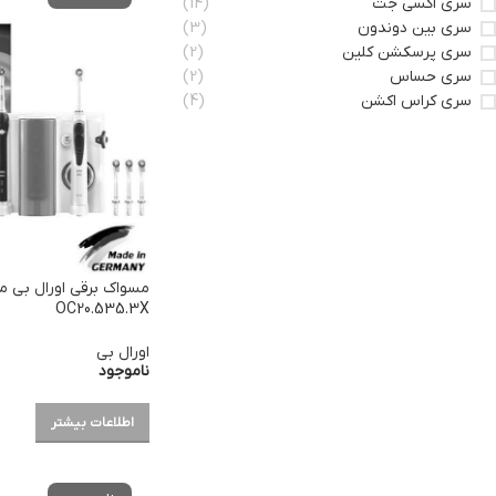
سری اکسی جت
(14)
سری بین دوندون
(3)
سری پرسکشن کلین
(2)
سری حساس
(2)
سری کراس اکشن
(4)
OC20.535.3X
اورال بی
ناموجود
اطلاعات بیشتر