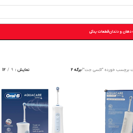
دهان و دندان
قطعات یدکی
 برچسب خورده “اکسی جت”
/
برگه 2
نمایش
9
12