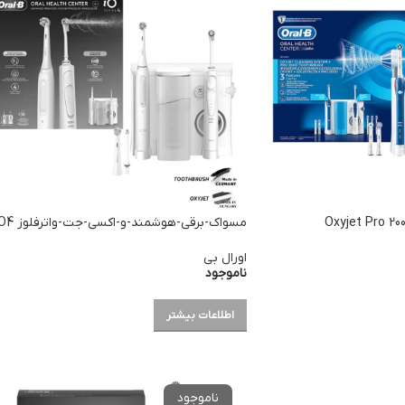
مسواک-برقی-هوشمند-و-اکسی-جت-واترفلوز IO4
اورال بی
ناموجود
اطلاعات بیشتر