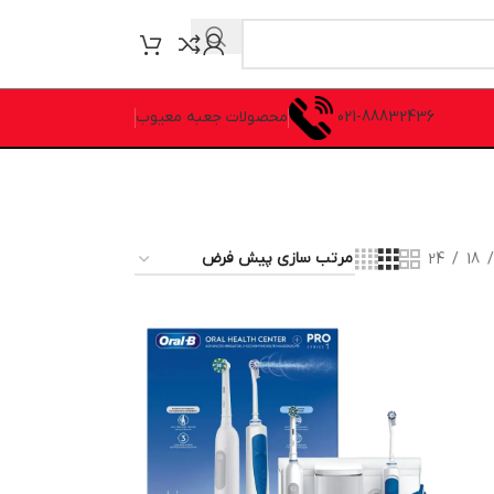
021-88832436
محصولات جعبه معیوب
24
18