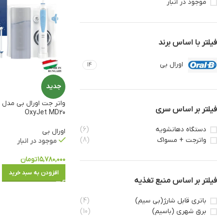
موجود در انبار
فیلتر با اساس برند
اورال بی
14
جدید
و
فیلتر بر اساس سری
OxyJet MD20
دستگاه دهانشویه
(6)
اورال بی
واترجت + مسواک
(8)
موجود در انبار
۱۵,۷۸۰,۰۰۰
تومان
افزودن به سبد خرید
فیلتر بر اساس منبع تغذیه
باتری قابل شارژ(بی سیم)
(4)
برق شهری (باسیم)
(10)