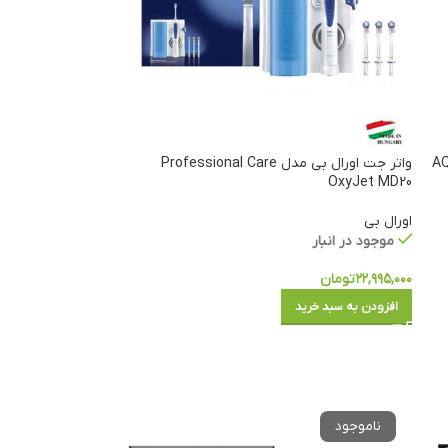
AQUA-
واتر جت اورال بی مدل Professional Care
OxyJet MD20
اورال بی
موجود در انبار
۲۲,۹۹۵,۰۰۰
تومان
افزودن به سبد خرید