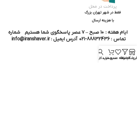
پرداخت در محل
فقط در شهر تهران بزرگ
با هزینه ارسال
ایام هفته : ۱۰ صبح – ۷ عصر پاسخگوی شما هستیم شماره
تماس : 88832436-۰۲۱ آدرس ایمیل : info@iranshaver.ir
روشگاه
فیلترها
علاقه مندی
سبد خرید
حساب کاربری من
تماس با ما
قوانین ایران شیور
درباره ایران شیور
قوانین ارجاع به خدمات پس از فروش
روش ثبت سفارش
رویه ارسال سفارش
شیوه‌های پرداخت
سوالات متداول
نماد و مجوز :