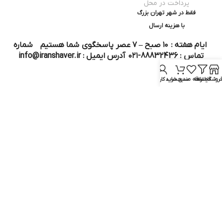
پرداخت در محل
فقط در شهر تهران بزرگ
با هزینه ارسال
ایام هفته : ۱۰ صبح – ۷ عصر پاسخگوی شما هستیم شماره
تماس : 88832436-۰۲۱ آدرس ایمیل : info@iranshaver.ir
روشگاه
فیلترها
علاقه مندی
سبد خرید
حساب کاربری من
تماس با ما
قوانین ایران شیور
درباره ایران شیور
قوانین ارجاع به خدمات پس از فروش
روش ثبت سفارش
رویه ارسال سفارش
شیوه‌های پرداخت
سوالات متداول
نماد و مجوز :