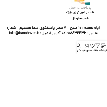
پرداخت در محل
فقط در شهر تهران بزرگ
با هزینه ارسال
ایام هفته : ۱۰ صبح – ۷ عصر پاسخگوی شما هستیم شماره
تماس : 88832436-۰۲۱ آدرس ایمیل : info@iranshaver.ir
روشگاه
فیلترها
علاقه مندی
سبد خرید
حساب کاربری من
تماس با ما
قوانین ایران شیور
درباره ایران شیور
قوانین ارجاع به خدمات پس از فروش
روش ثبت سفارش
رویه ارسال سفارش
شیوه‌های پرداخت
سوالات متداول
نماد و مجوز :