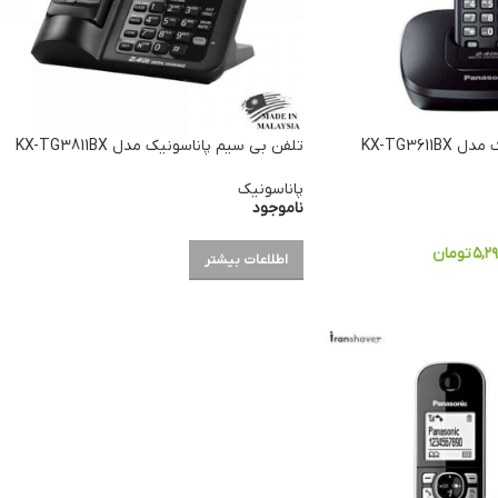
KX-TG361
تلفن بی سیم پاناسونیک مدل KX-TG3811BX
پاناسونیک
ناموجود
۵,۲
تومان
اطلاعات بیشتر