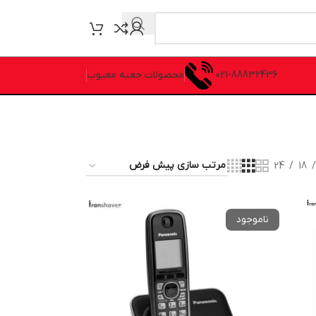
021-88832436
محصولات جعبه معیوب
24
18