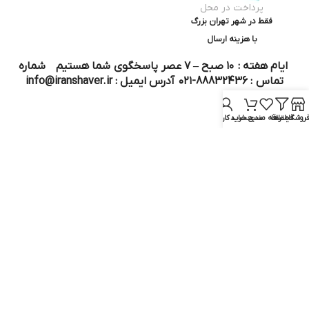
پرداخت در محل
فقط در شهر تهران بزرگ
با هزینه ارسال
ایام هفته : ۱۰ صبح – ۷ عصر پاسخگوی شما هستیم شماره
تماس : 88832436-۰۲۱ آدرس ایمیل : info@iranshaver.ir
روشگاه
فیلترها
علاقه مندی
سبد خرید
حساب کاربری من
تماس با ما
قوانین ایران شیور
درباره ایران شیور
قوانین ارجاع به خدمات پس از فروش
روش ثبت سفارش
رویه ارسال سفارش
شیوه‌های پرداخت
سوالات متداول
نماد و مجوز :