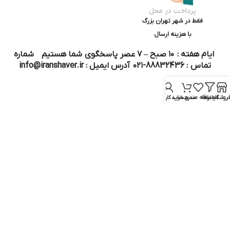
پرداخت در محل
فقط در شهر تهران بزرگ
با هزینه ارسال
ایام هفته : ۱۰ صبح – ۷ عصر پاسخگوی شما هستیم شماره
تماس : 88832436-۰۲۱ آدرس ایمیل : info@iranshaver.ir
روشگاه
فیلترها
علاقه مندی
سبد خرید
حساب کاربری من
تماس با ما
قوانین ایران شیور
درباره ایران شیور
قوانین ارجاع به خدمات پس از فروش
روش ثبت سفارش
رویه ارسال سفارش
شیوه‌های پرداخت
سوالات متداول
نماد و مجوز :