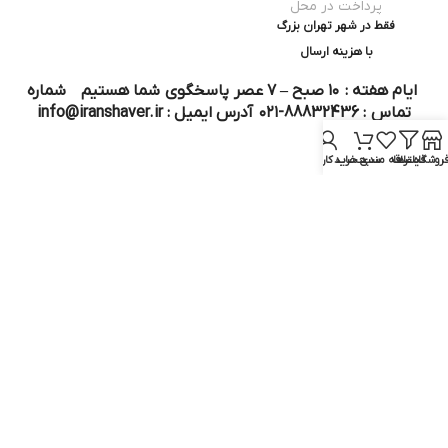
پرداخت در محل
فقط در شهر تهران بزرگ
با هزینه ارسال
ایام هفته : ۱۰ صبح – ۷ عصر پاسخگوی شما هستیم شماره
تماس : 88832436-۰۲۱ آدرس ایمیل : info@iranshaver.ir
روشگاه
فیلترها
علاقه مندی
سبد خرید
حساب کاربری من
تماس با ما
قوانین ایران شیور
درباره ایران شیور
قوانین ارجاع به خدمات پس از فروش
روش ثبت سفارش
رویه ارسال سفارش
شیوه‌های پرداخت
سوالات متداول
نماد و مجوز :