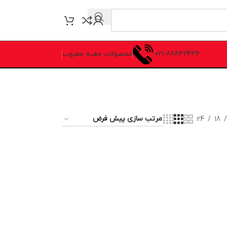
021-88832436
محصولات جعبه معیوب
24
18