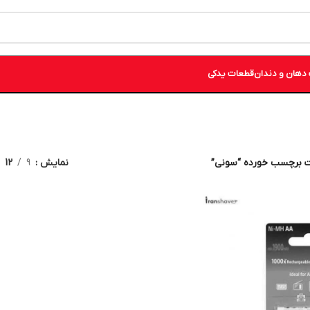
دهان و دندان
قطعات یدکی
 برچسب خورده “سونی”
نمایش
9
12