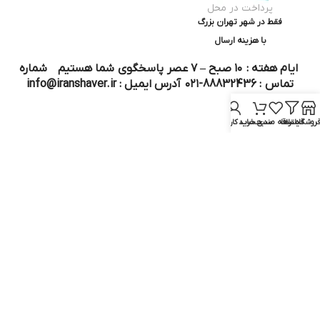
پرداخت در محل
فقط در شهر تهران بزرگ
با هزینه ارسال
ایام هفته : ۱۰ صبح – ۷ عصر پاسخگوی شما هستیم شماره
تماس : 88832436-۰۲۱ آدرس ایمیل : info@iranshaver.ir
روشگاه
فیلترها
علاقه مندی
سبد خرید
حساب کاربری من
تماس با ما
قوانین ایران شیور
درباره ایران شیور
قوانین ارجاع به خدمات پس از فروش
روش ثبت سفارش
رویه ارسال سفارش
شیوه‌های پرداخت
سوالات متداول
نماد و مجوز :