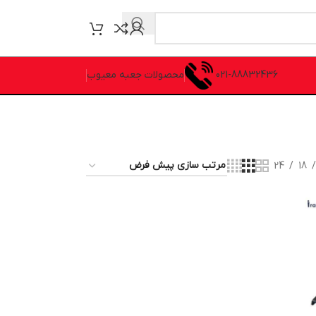
021-88832436
محصولات جعبه معیوب
24
18