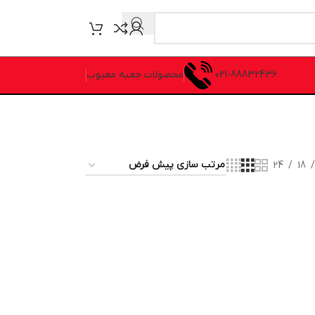
021-88832436
محصولات جعبه معیوب
24
18