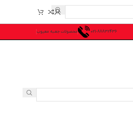
021-88832436
محصولات جعبه معیوب