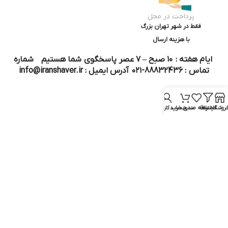
پرداخت در محل
فقط در شهر تهران بزرگ
با هزینه ارسال
ایام هفته : ۱۰ صبح – ۷ عصر پاسخگوی شما هستیم شماره
تماس : 88832436-۰۲۱ آدرس ایمیل : info@iranshaver.ir
روشگاه
فیلترها
علاقه مندی
سبد خرید
حساب کاربری من
تماس با ما
قوانین ایران شیور
درباره ایران شیور
قوانین ارجاع به خدمات پس از فروش
روش ثبت سفارش
رویه ارسال سفارش
شیوه‌های پرداخت
سوالات متداول
نماد و مجوز :