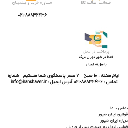
ضمانت اصالت کالا
مشاوره خرید و پشتیبان
021-88832436
پرداخت در محل
فقط در شهر تهران بزرگ
با هزینه ارسال
ایام هفته : ۱۰ صبح – ۷ عصر پاسخگوی شما هستیم شماره
تماس : 88832436-۰۲۱ آدرس ایمیل : info@iranshaver.ir
تماس با ما
قوانین ایران شیور
درباره ایران شیور
قوانین ارجاع به خدمات پس از فروش