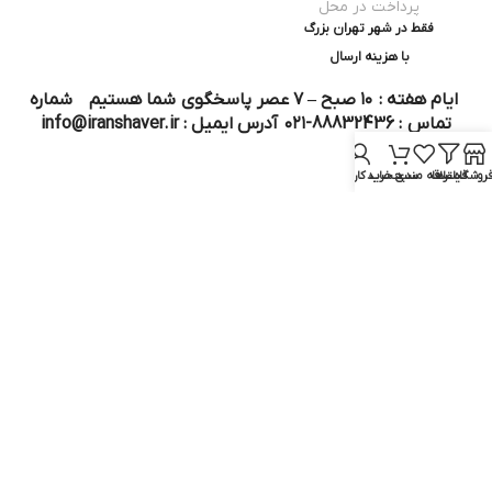
پرداخت در محل
فقط در شهر تهران بزرگ
با هزینه ارسال
ایام هفته : ۱۰ صبح – ۷ عصر پاسخگوی شما هستیم شماره
تماس : 88832436-۰۲۱ آدرس ایمیل : info@iranshaver.ir
روشگاه
فیلترها
علاقه مندی
سبد خرید
حساب کاربری من
تماس با ما
قوانین ایران شیور
درباره ایران شیور
قوانین ارجاع به خدمات پس از فروش
روش ثبت سفارش
رویه ارسال سفارش
شیوه‌های پرداخت
سوالات متداول
نماد و مجوز :