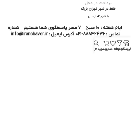
پرداخت در محل
فقط در شهر تهران بزرگ
با هزینه ارسال
ایام هفته : ۱۰ صبح – ۷ عصر پاسخگوی شما هستیم شماره
تماس : 88832436-۰۲۱ آدرس ایمیل : info@iranshaver.ir
روشگاه
فیلترها
علاقه مندی
سبد خرید
حساب کاربری من
تماس با ما
قوانین ایران شیور
درباره ایران شیور
قوانین ارجاع به خدمات پس از فروش
روش ثبت سفارش
رویه ارسال سفارش
شیوه‌های پرداخت
سوالات متداول
نماد و مجوز :