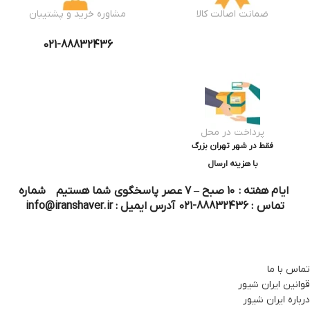
ضمانت اصالت کالا
مشاوره خرید و پشتیبان
021-88832436
پرداخت در محل
فقط در شهر تهران بزرگ
با هزینه ارسال
ایام هفته : ۱۰ صبح – ۷ عصر پاسخگوی شما هستیم شماره
تماس : 88832436-۰۲۱ آدرس ایمیل : info@iranshaver.ir
تماس با ما
قوانین ایران شیور
درباره ایران شیور