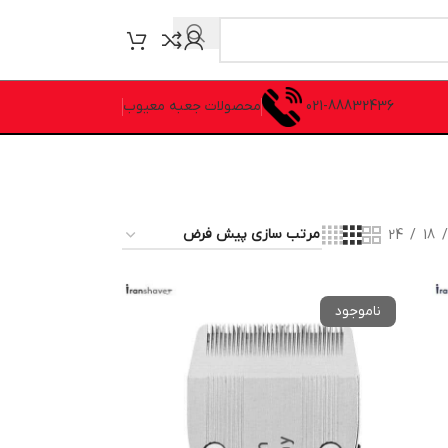
021-88832436
محصولات جعبه معیوب
24
18