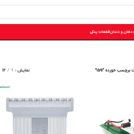
دهان و دندان
قطعات یدکی
رچسب خورده “۱۵۹۱”
نمایش
9
12